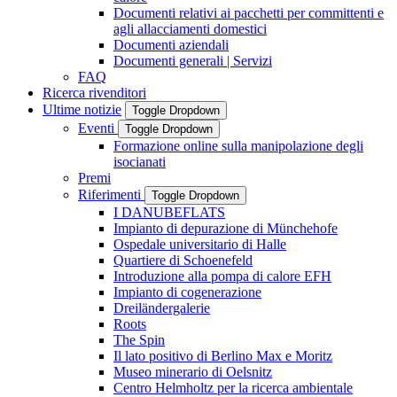
Documenti relativi ai pacchetti per committenti e
agli allacciamenti domestici
Documenti aziendali
Documenti generali | Servizi
FAQ
Ricerca rivenditori
Ultime notizie
Toggle Dropdown
Eventi
Toggle Dropdown
Formazione online sulla manipolazione degli
isocianati
Premi
Riferimenti
Toggle Dropdown
I DANUBEFLATS
Impianto di depurazione di Münchehofe
Ospedale universitario di Halle
Quartiere di Schoenefeld
Introduzione alla pompa di calore EFH
Impianto di cogenerazione
Dreiländergalerie
Roots
The Spin
Il lato positivo di Berlino Max e Moritz
Museo minerario di Oelsnitz
Centro Helmholtz per la ricerca ambientale