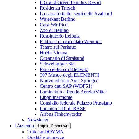
Il Grand Green Familux Resort
Residenza Triesch
La cassaforte dei semi delle Svalbard
Waterkant Berlino
Casa Winfried
Zoo di Berlino
Respiratorio Leibniz
Fabbrica di cioccolato Weinrich
Teatro sul Parkaue
HoHo Vienna
Oceanario di Stralsund
Schweiburger Siel
Parco eolico di Klettwitz
007 Museo degli ELEMENTI
Nuovo edificio Axel Springer
Centro dati SAP (WDF51)
Laminatoio a freddo ArcelorMittal
Elbphilharmonie
Consiglio federale Palazzo Prussiano
Impianto TDI di BASF
Airbus Finkenwerder
Newsletter
L'azienda
Toggle Dropdown
Tutto su DOYMA
Qualità e sicurezza