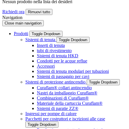
Nessun prodotto nella lista dei desideri
Richiedi ora
Rimuovi tutto
Navigation
Close main navigation
Prodotti
Toggle Dropdown
Sistemi di tenuta
Toggle Dropdown
Inserti di tenuta
tubi di rivestimento
Sistemi di tenuta HKD
Condotti per le acque reflue
Accessori
Sistemi di tenuta modulari per tubazioni
Sistemi di passaggio per cavi
Sistemi di protezione antincendio
Toggle Dropdown
Curaflam® collari antincendio
Nastri da imballaggio Curaflam®
Combinazioni di Curaflam®
Materiale della cartuccia Curaflam®
Sistemi di paratie ZZ®
Ingressi per pompe di calore
Pacchetti per costruttori e iscrizioni alle case
Toggle Dropdown