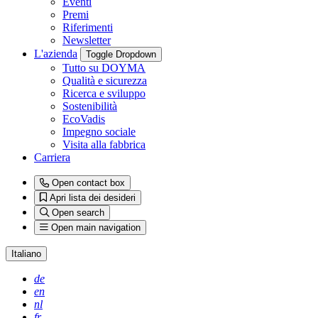
Eventi
Premi
Riferimenti
Newsletter
L'azienda
Toggle Dropdown
Tutto su DOYMA
Qualità e sicurezza
Ricerca e sviluppo
Sostenibilità
EcoVadis
Impegno sociale
Visita alla fabbrica
Carriera
Open contact box
Apri lista dei desideri
Open search
Open main navigation
Italiano
de
en
nl
fr