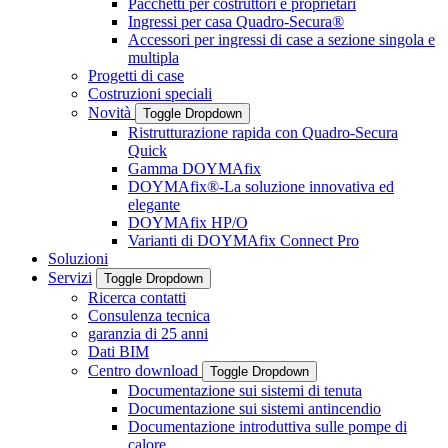
Pacchetti per costruttori e proprietari
Ingressi per casa Quadro-Secura®
Accessori per ingressi di case a sezione singola e
multipla
Progetti di case
Costruzioni speciali
Novità
Toggle Dropdown
Ristrutturazione rapida con Quadro-Secura
Quick
Gamma DOYMAfix
DOYMAfix®-La soluzione innovativa ed
elegante
DOYMAfix HP/O
Varianti di DOYMAfix Connect Pro
Soluzioni
Servizi
Toggle Dropdown
Ricerca contatti
Consulenza tecnica
garanzia di 25 anni
Dati BIM
Centro download
Toggle Dropdown
Documentazione sui sistemi di tenuta
Documentazione sui sistemi antincendio
Documentazione introduttiva sulle pompe di
calore