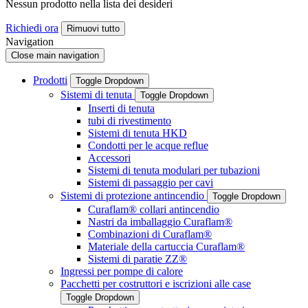
Nessun prodotto nella lista dei desideri
Richiedi ora
Rimuovi tutto
Navigation
Close main navigation
Prodotti
Toggle Dropdown
Sistemi di tenuta
Toggle Dropdown
Inserti di tenuta
tubi di rivestimento
Sistemi di tenuta HKD
Condotti per le acque reflue
Accessori
Sistemi di tenuta modulari per tubazioni
Sistemi di passaggio per cavi
Sistemi di protezione antincendio
Toggle Dropdown
Curaflam® collari antincendio
Nastri da imballaggio Curaflam®
Combinazioni di Curaflam®
Materiale della cartuccia Curaflam®
Sistemi di paratie ZZ®
Ingressi per pompe di calore
Pacchetti per costruttori e iscrizioni alle case
Toggle Dropdown