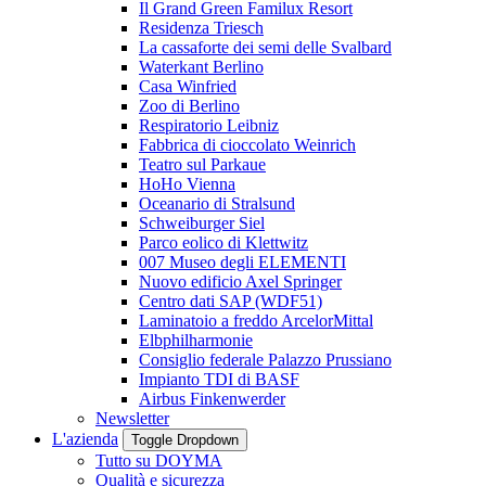
Il Grand Green Familux Resort
Residenza Triesch
La cassaforte dei semi delle Svalbard
Waterkant Berlino
Casa Winfried
Zoo di Berlino
Respiratorio Leibniz
Fabbrica di cioccolato Weinrich
Teatro sul Parkaue
HoHo Vienna
Oceanario di Stralsund
Schweiburger Siel
Parco eolico di Klettwitz
007 Museo degli ELEMENTI
Nuovo edificio Axel Springer
Centro dati SAP (WDF51)
Laminatoio a freddo ArcelorMittal
Elbphilharmonie
Consiglio federale Palazzo Prussiano
Impianto TDI di BASF
Airbus Finkenwerder
Newsletter
L'azienda
Toggle Dropdown
Tutto su DOYMA
Qualità e sicurezza