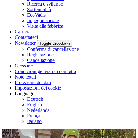
Ricerca e sviluppo
Sostenibilità
EcoVadis
Impegno sociale
Visita alla fabbrica
Carriera
Contattateci
Newsletter
Toggle Dropdown
Conferma di cancellazione
Registrazione
Cancellazione
Glossario
Condizioni generali di contratto
Note legali
Protezione dei dati
Impostazioni dei cookie
Language
Deutsch
English
Nederlands
Français
Italiano