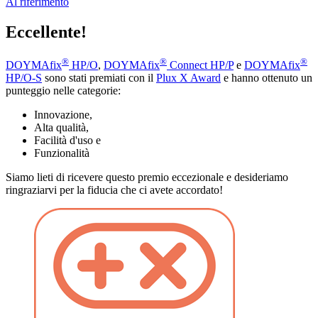
Al riferimento
Eccellente!
®
®
®
DOYMAfix
HP/O
,
DOYMAfix
Connect HP/P
e
DOYMAfix
HP/O-S
sono stati premiati con il
Plux X Award
e hanno ottenuto un
punteggio nelle categorie:
Innovazione,
Alta qualità,
Facilità d'uso e
Funzionalità
Siamo lieti di ricevere questo premio eccezionale e desideriamo
ringraziarvi per la fiducia che ci avete accordato!