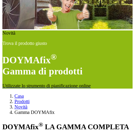
Novità
Trova il prodotto giusto
®
DOYMAfix
Gamma di prodotti
Utilizzate lo strumento di pianificazione online
Casa
Prodotti
Novità
Gamma DOYMAfix
®
DOYMAfix
LA GAMMA COMPLETA