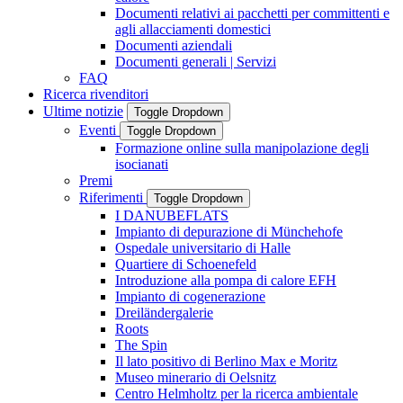
Documenti relativi ai pacchetti per committenti e
agli allacciamenti domestici
Documenti aziendali
Documenti generali | Servizi
FAQ
Ricerca rivenditori
Ultime notizie
Toggle Dropdown
Eventi
Toggle Dropdown
Formazione online sulla manipolazione degli
isocianati
Premi
Riferimenti
Toggle Dropdown
I DANUBEFLATS
Impianto di depurazione di Münchehofe
Ospedale universitario di Halle
Quartiere di Schoenefeld
Introduzione alla pompa di calore EFH
Impianto di cogenerazione
Dreiländergalerie
Roots
The Spin
Il lato positivo di Berlino Max e Moritz
Museo minerario di Oelsnitz
Centro Helmholtz per la ricerca ambientale