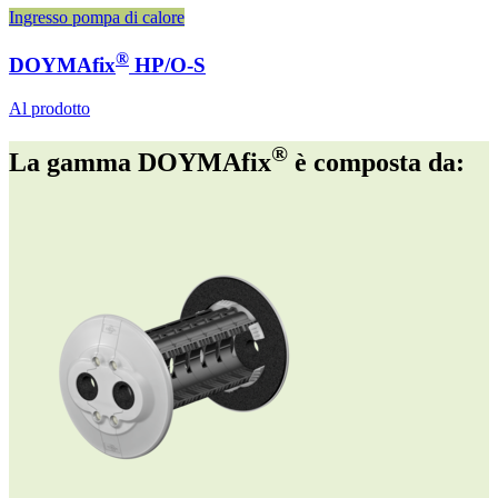
Ingresso pompa di calore
®
DOYMAfix
HP/O-S
Al prodotto
®
La gamma DOYMAfix
è composta da: