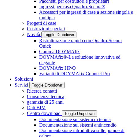
Pacchetti per costruttori e proprietari
Ingressi per casa Quadro-Secura®
Accessori per ingressi di case a sezione singola e
multipla
Progetti di case
Costruzioni speciali
Novità
Toggle Dropdown
Ristrutturazione rapida con Quadro-Secura
Quick
Gamma DOYMAfix
DOYMAfix®-La soluzione innovativa ed
elegante
DOYMAfix HP/O
Varianti di DOYMAfix Connect Pro
Soluzioni
Servizi
Toggle Dropdown
Ricerca contatti
Consulenza tecnica
garanzia di 25 anni
Dati BIM
Centro download
Toggle Dropdown
Documentazione sui sistemi di tenuta
Documentazione sui sistemi antincendio
Documentazione introduttiva sulle pompe di
calore