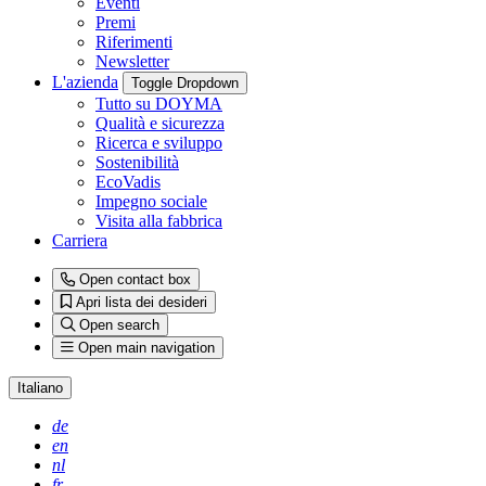
Eventi
Premi
Riferimenti
Newsletter
L'azienda
Toggle Dropdown
Tutto su DOYMA
Qualità e sicurezza
Ricerca e sviluppo
Sostenibilità
EcoVadis
Impegno sociale
Visita alla fabbrica
Carriera
Open contact box
Apri lista dei desideri
Open search
Open main navigation
Italiano
de
en
nl
fr