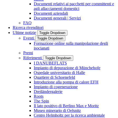
Documenti relativi ai pacchetti per committenti e
agli allacciamenti domestici
Documenti aziendali
Documenti generali | Servizi
FAQ
Ricerca rivenditori
Ultime notizie
Toggle Dropdown
Eventi
Toggle Dropdown
Formazione online sulla manipolazione degli
isocianati
Premi
Riferimenti
Toggle Dropdown
I DANUBEFLATS
Impianto di depurazione di Münchehofe
Ospedale universitario di Halle
Quartiere di Schoenefeld
Introduzione alla pompa di calore EFH
Impianto di cogenerazione
Dreiländergalerie
Roots
The Spin
Il lato positivo di Berlino Max e Moritz
Museo minerario di Oelsnitz
Centro Helmholtz per la ricerca ambientale