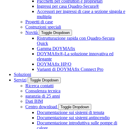
Pacchetti per costruttori e proprietari
Ingressi per casa Quadro-Secura®
Accessori per ingressi di case a sezione singola e
multipla
Progetti di case
Costruzioni speciali
Novità
Toggle Dropdown
Ristrutturazione rapida con Quadro-Secura
Quick
Gamma DOYMAfix
DOYMAfix®-La soluzione innovativa ed
elegante
DOYMAfix HP/O
Varianti di DOYMAfix Connect Pro
Soluzioni
Servizi
Toggle Dropdown
Ricerca contatti
Consulenza tecnica
garanzia di 25 anni
Dati BIM
Centro download
Toggle Dropdown
Documentazione sui sistemi di tenuta
Documentazione sui sistemi antincendio
Documentazione introduttiva sulle pompe di
calore