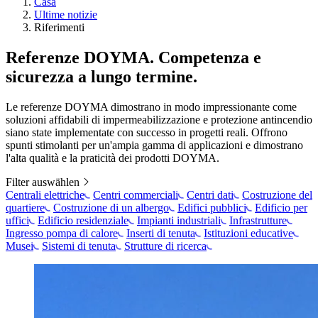
Casa
Ultime notizie
Riferimenti
Referenze DOYMA. Competenza e
sicurezza a lungo termine.
Le referenze DOYMA dimostrano in modo impressionante come
soluzioni affidabili di impermeabilizzazione e protezione antincendio
siano state implementate con successo in progetti reali. Offrono
spunti stimolanti per un'ampia gamma di applicazioni e dimostrano
l'alta qualità e la praticità dei prodotti DOYMA.
Filter auswählen
Centrali elettriche
Centri commerciali
Centri dati
Costruzione del
quartiere
Costruzione di un albergo
Edifici pubblici
Edificio per
uffici
Edificio residenziale
Impianti industriali
Infrastrutture
Ingresso pompa di calore
Inserti di tenuta
Istituzioni educative
Musei
Sistemi di tenuta
Strutture di ricerca