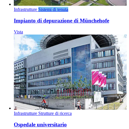
Infrastrutture
Sistemi di tenuta
Impianto di depurazione di Münchehofe
Vista
Infrastrutture
Strutture di ricerca
Ospedale universitario