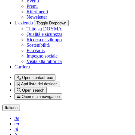
Eventi
Premi
Riferimenti
Newsletter
L'azienda
Toggle Dropdown
Tutto su DOYMA
Qualità e sicurezza
Ricerca e sviluppo
Sostenibilità
EcoVadis
Impegno sociale
Visita alla fabbrica
Carriera
Open contact box
Apri lista dei desideri
Open search
Open main navigation
Italiano
de
en
nl
fr