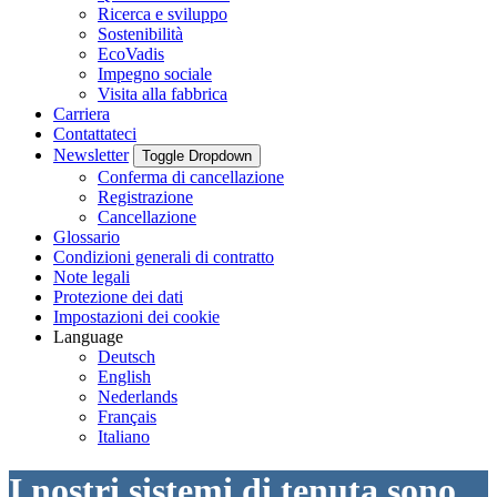
Ricerca e sviluppo
Sostenibilità
EcoVadis
Impegno sociale
Visita alla fabbrica
Carriera
Contattateci
Newsletter
Toggle Dropdown
Conferma di cancellazione
Registrazione
Cancellazione
Glossario
Condizioni generali di contratto
Note legali
Protezione dei dati
Impostazioni dei cookie
Language
Deutsch
English
Nederlands
Français
Italiano
I nostri sistemi di tenuta sono