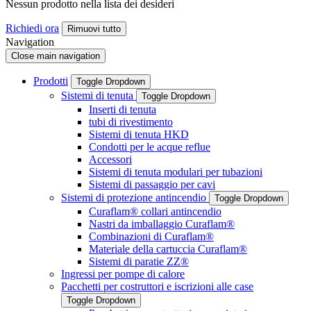
Nessun prodotto nella lista dei desideri
Richiedi ora
Rimuovi tutto
Navigation
Close main navigation
Prodotti
Toggle Dropdown
Sistemi di tenuta
Toggle Dropdown
Inserti di tenuta
tubi di rivestimento
Sistemi di tenuta HKD
Condotti per le acque reflue
Accessori
Sistemi di tenuta modulari per tubazioni
Sistemi di passaggio per cavi
Sistemi di protezione antincendio
Toggle Dropdown
Curaflam® collari antincendio
Nastri da imballaggio Curaflam®
Combinazioni di Curaflam®
Materiale della cartuccia Curaflam®
Sistemi di paratie ZZ®
Ingressi per pompe di calore
Pacchetti per costruttori e iscrizioni alle case
Toggle Dropdown