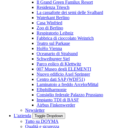
Il Grand Green Familux Resort
Residenza Triesch
La cassaforte dei semi delle Svalbard
Waterkant Berlino
Casa Winfried
Zoo di Berlino
Respiratorio Leibniz
Fabbrica di cioccolato Weinrich
Teatro sul Parkaue
HoHo Vienna
Oceanario di Stralsund
Schweiburger Siel
Parco eolico di Klettwitz
007 Museo degli ELEMENTI
Nuovo edificio Axel Springer
Centro dati SAP (WDF51)
Laminatoio a freddo ArcelorMittal
Elbphilharmonie
Consiglio federale Palazzo Prussiano
Impianto TDI di BASF
Airbus Finkenwerder
Newsletter
L'azienda
Toggle Dropdown
Tutto su DOYMA
Qualità e sicurezza