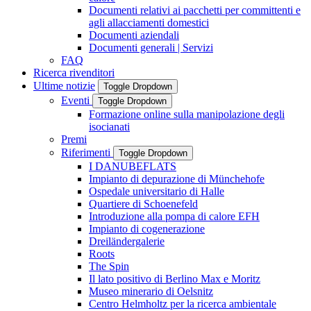
Documenti relativi ai pacchetti per committenti e
agli allacciamenti domestici
Documenti aziendali
Documenti generali | Servizi
FAQ
Ricerca rivenditori
Ultime notizie
Toggle Dropdown
Eventi
Toggle Dropdown
Formazione online sulla manipolazione degli
isocianati
Premi
Riferimenti
Toggle Dropdown
I DANUBEFLATS
Impianto di depurazione di Münchehofe
Ospedale universitario di Halle
Quartiere di Schoenefeld
Introduzione alla pompa di calore EFH
Impianto di cogenerazione
Dreiländergalerie
Roots
The Spin
Il lato positivo di Berlino Max e Moritz
Museo minerario di Oelsnitz
Centro Helmholtz per la ricerca ambientale