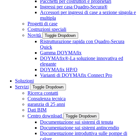
Pacchetti per costruttori e proprietari
Ingressi per casa Quadro-Secura®
Accessori per ingressi di case a sezione singola e
multipla
Progetti di case
Costruzioni speciali
Novità
Toggle Dropdown
Ristrutturazione rapida con Quadro-Secura
Quick
Gamma DOYMAfix
DOYMAfix®-La soluzione innovativa ed
elegante
DOYMAfix HP/O
Varianti di DOYMAfix Connect Pro
Soluzioni
Servizi
Toggle Dropdown
Ricerca contatti
Consulenza tecnica
garanzia di 25 anni
Dati BIM
Centro download
Toggle Dropdown
Documentazione sui sistemi di tenuta
Documentazione sui sistemi antincendio
Documentazione introduttiva sulle pompe di
calore