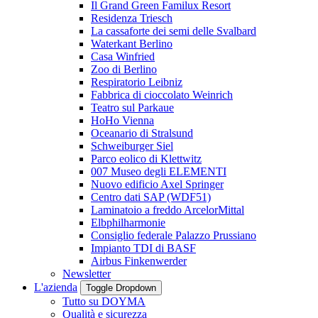
Il Grand Green Familux Resort
Residenza Triesch
La cassaforte dei semi delle Svalbard
Waterkant Berlino
Casa Winfried
Zoo di Berlino
Respiratorio Leibniz
Fabbrica di cioccolato Weinrich
Teatro sul Parkaue
HoHo Vienna
Oceanario di Stralsund
Schweiburger Siel
Parco eolico di Klettwitz
007 Museo degli ELEMENTI
Nuovo edificio Axel Springer
Centro dati SAP (WDF51)
Laminatoio a freddo ArcelorMittal
Elbphilharmonie
Consiglio federale Palazzo Prussiano
Impianto TDI di BASF
Airbus Finkenwerder
Newsletter
L'azienda
Toggle Dropdown
Tutto su DOYMA
Qualità e sicurezza