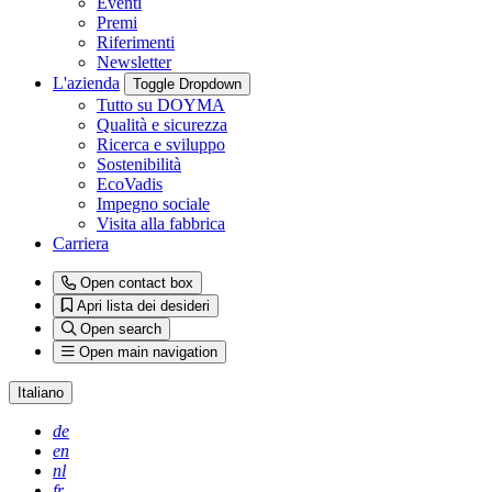
Eventi
Premi
Riferimenti
Newsletter
L'azienda
Toggle Dropdown
Tutto su DOYMA
Qualità e sicurezza
Ricerca e sviluppo
Sostenibilità
EcoVadis
Impegno sociale
Visita alla fabbrica
Carriera
Open contact box
Apri lista dei desideri
Open search
Open main navigation
Italiano
de
en
nl
fr