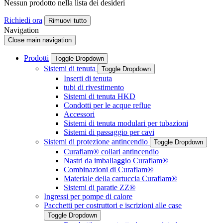
Nessun prodotto nella lista dei desideri
Richiedi ora
Rimuovi tutto
Navigation
Close main navigation
Prodotti
Toggle Dropdown
Sistemi di tenuta
Toggle Dropdown
Inserti di tenuta
tubi di rivestimento
Sistemi di tenuta HKD
Condotti per le acque reflue
Accessori
Sistemi di tenuta modulari per tubazioni
Sistemi di passaggio per cavi
Sistemi di protezione antincendio
Toggle Dropdown
Curaflam® collari antincendio
Nastri da imballaggio Curaflam®
Combinazioni di Curaflam®
Materiale della cartuccia Curaflam®
Sistemi di paratie ZZ®
Ingressi per pompe di calore
Pacchetti per costruttori e iscrizioni alle case
Toggle Dropdown