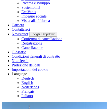
Ricerca e sviluppo
Sostenibilità
EcoVadis
Impegno sociale
Visita alla fabbrica
Carriera
Contattateci
Newsletter
Toggle Dropdown
Conferma di cancellazione
Registrazione
Cancellazione
Glossario
Condizioni generali di contratto
Note legali
Protezione dei dati
Impostazioni dei cookie
Language
Deutsch
English
Nederlands
Français
Italiano