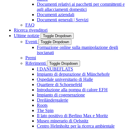
Documenti relativi ai pacchetti per committenti e
agli allacciamenti domestici
Documenti aziendali
Documenti generali | Servizi
FAQ
Ricerca rivenditori
Ultime notizie
Toggle Dropdown
Eventi
Toggle Dropdown
Formazione online sulla manipolazione degli
isocianati
Premi
Riferimenti
Toggle Dropdown
I DANUBEFLATS
Impianto di depurazione di Münchehofe
Ospedale universitario di Halle
Quartiere di Schoenefeld
Introduzione alla pompa di calore EFH
Impianto di cogenerazione
Dreiländergalerie
Roots
The Spin
Il lato positivo di Berlino Max e Moritz
Museo minerario di Oelsnitz
Centro Helmholtz per la ricerca ambientale