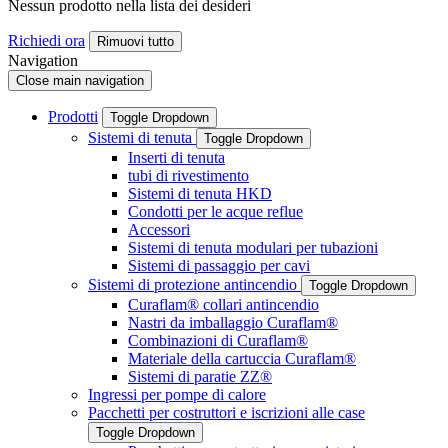
Nessun prodotto nella lista dei desideri
Richiedi ora
Rimuovi tutto
Navigation
Close main navigation
Prodotti
Toggle Dropdown
Sistemi di tenuta
Toggle Dropdown
Inserti di tenuta
tubi di rivestimento
Sistemi di tenuta HKD
Condotti per le acque reflue
Accessori
Sistemi di tenuta modulari per tubazioni
Sistemi di passaggio per cavi
Sistemi di protezione antincendio
Toggle Dropdown
Curaflam® collari antincendio
Nastri da imballaggio Curaflam®
Combinazioni di Curaflam®
Materiale della cartuccia Curaflam®
Sistemi di paratie ZZ®
Ingressi per pompe di calore
Pacchetti per costruttori e iscrizioni alle case
Toggle Dropdown