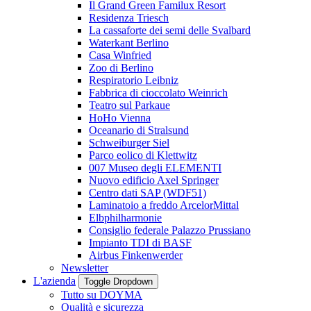
Il Grand Green Familux Resort
Residenza Triesch
La cassaforte dei semi delle Svalbard
Waterkant Berlino
Casa Winfried
Zoo di Berlino
Respiratorio Leibniz
Fabbrica di cioccolato Weinrich
Teatro sul Parkaue
HoHo Vienna
Oceanario di Stralsund
Schweiburger Siel
Parco eolico di Klettwitz
007 Museo degli ELEMENTI
Nuovo edificio Axel Springer
Centro dati SAP (WDF51)
Laminatoio a freddo ArcelorMittal
Elbphilharmonie
Consiglio federale Palazzo Prussiano
Impianto TDI di BASF
Airbus Finkenwerder
Newsletter
L'azienda
Toggle Dropdown
Tutto su DOYMA
Qualità e sicurezza