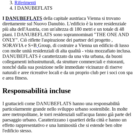
Riferimenti
I DANUBEFLATS
I
DANUBEFLATS
della capitale austriaca Vienna si trovano
direttamente sul Nuovo Danubio. L'edificio è la torre residenziale
più alta dell'Austria, con un'altezza di 180 metri e un totale di 48
piani. I DANUBEFLATS sono soprannominati "THE ONE AND
ONLY". Ciò riflette l'aspirazione dei partner del progetto
,
SORAVIA
e
S+B
Group
, di costruire a Vienna un edificio di lusso
con molte unità residenziali di alta qualità - vista mozzafiato inclusa.
DANUBEFLATS è caratterizzato da una vita urbana, da buoni
collegamenti infrastrutturali, da strutture commerciali e ristoranti,
nonché dalla sua posizione nelle immediate vicinanze di riserve
naturali e aree ricreative locali e da un proprio club per i soci con spa
e area fitness.
Responsabilità incluse
I grattacieli come DANUBEFLATS hanno una responsabilità
particolarmente grande nello sviluppo urbano sostenibile. In molte
aree metropolitane, le torri residenziali sull'acqua fanno già parte del
paesaggio urbano. Caratterizzano i quartieri della città e hanno un
effetto rappresentativo e una luminosità che si estende ben oltre
l'edificio stesso.