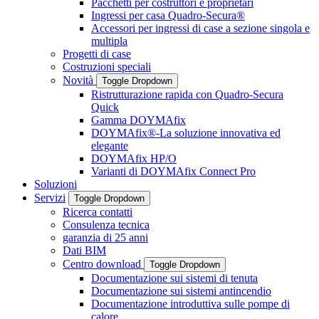
Pacchetti per costruttori e proprietari
Ingressi per casa Quadro-Secura®
Accessori per ingressi di case a sezione singola e
multipla
Progetti di case
Costruzioni speciali
Novità
Toggle Dropdown
Ristrutturazione rapida con Quadro-Secura
Quick
Gamma DOYMAfix
DOYMAfix®-La soluzione innovativa ed
elegante
DOYMAfix HP/O
Varianti di DOYMAfix Connect Pro
Soluzioni
Servizi
Toggle Dropdown
Ricerca contatti
Consulenza tecnica
garanzia di 25 anni
Dati BIM
Centro download
Toggle Dropdown
Documentazione sui sistemi di tenuta
Documentazione sui sistemi antincendio
Documentazione introduttiva sulle pompe di
calore