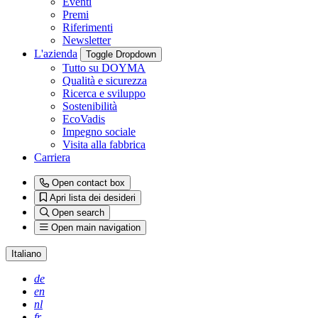
Eventi
Premi
Riferimenti
Newsletter
L'azienda
Toggle Dropdown
Tutto su DOYMA
Qualità e sicurezza
Ricerca e sviluppo
Sostenibilità
EcoVadis
Impegno sociale
Visita alla fabbrica
Carriera
Open contact box
Apri lista dei desideri
Open search
Open main navigation
Italiano
de
en
nl
fr