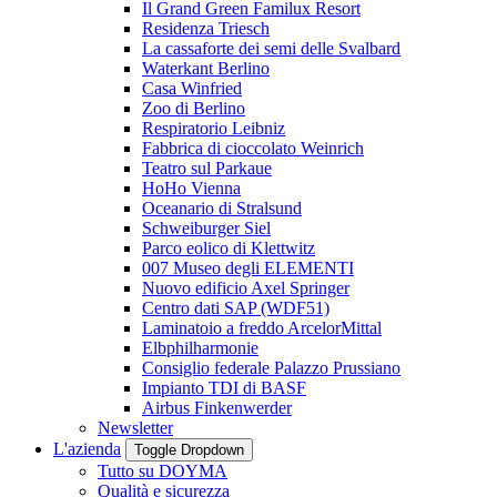
Il Grand Green Familux Resort
Residenza Triesch
La cassaforte dei semi delle Svalbard
Waterkant Berlino
Casa Winfried
Zoo di Berlino
Respiratorio Leibniz
Fabbrica di cioccolato Weinrich
Teatro sul Parkaue
HoHo Vienna
Oceanario di Stralsund
Schweiburger Siel
Parco eolico di Klettwitz
007 Museo degli ELEMENTI
Nuovo edificio Axel Springer
Centro dati SAP (WDF51)
Laminatoio a freddo ArcelorMittal
Elbphilharmonie
Consiglio federale Palazzo Prussiano
Impianto TDI di BASF
Airbus Finkenwerder
Newsletter
L'azienda
Toggle Dropdown
Tutto su DOYMA
Qualità e sicurezza