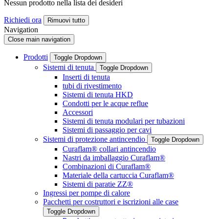
Nessun prodotto nella lista dei desideri
Richiedi ora
Rimuovi tutto
Navigation
Close main navigation
Prodotti
Toggle Dropdown
Sistemi di tenuta
Toggle Dropdown
Inserti di tenuta
tubi di rivestimento
Sistemi di tenuta HKD
Condotti per le acque reflue
Accessori
Sistemi di tenuta modulari per tubazioni
Sistemi di passaggio per cavi
Sistemi di protezione antincendio
Toggle Dropdown
Curaflam® collari antincendio
Nastri da imballaggio Curaflam®
Combinazioni di Curaflam®
Materiale della cartuccia Curaflam®
Sistemi di paratie ZZ®
Ingressi per pompe di calore
Pacchetti per costruttori e iscrizioni alle case
Toggle Dropdown