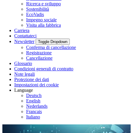
Ricerca e sviluppo
Sostenibilità
EcoVadis
Impegno sociale
Visita alla fabbrica
Carriera
Contattateci
Newsletter
Toggle Dropdown
Conferma di cancellazione
Registrazione
Cancellazione
Glossario
Condizioni generali di contratto
Note legali
Protezione dei dati
Impostazioni dei cookie
Language
Deutsch
English
Nederlands
Français
Italiano