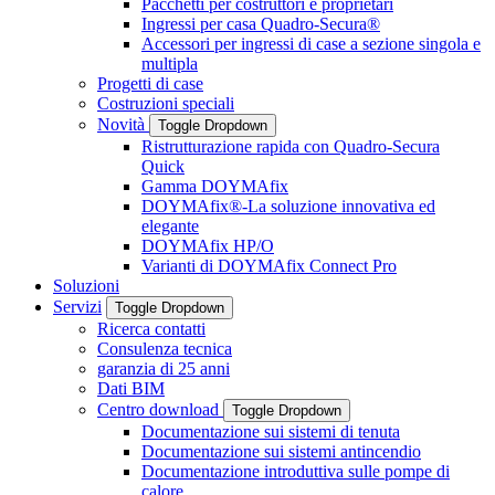
Pacchetti per costruttori e proprietari
Ingressi per casa Quadro-Secura®
Accessori per ingressi di case a sezione singola e
multipla
Progetti di case
Costruzioni speciali
Novità
Toggle Dropdown
Ristrutturazione rapida con Quadro-Secura
Quick
Gamma DOYMAfix
DOYMAfix®-La soluzione innovativa ed
elegante
DOYMAfix HP/O
Varianti di DOYMAfix Connect Pro
Soluzioni
Servizi
Toggle Dropdown
Ricerca contatti
Consulenza tecnica
garanzia di 25 anni
Dati BIM
Centro download
Toggle Dropdown
Documentazione sui sistemi di tenuta
Documentazione sui sistemi antincendio
Documentazione introduttiva sulle pompe di
calore