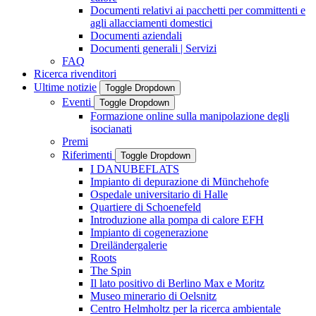
Documenti relativi ai pacchetti per committenti e
agli allacciamenti domestici
Documenti aziendali
Documenti generali | Servizi
FAQ
Ricerca rivenditori
Ultime notizie
Toggle Dropdown
Eventi
Toggle Dropdown
Formazione online sulla manipolazione degli
isocianati
Premi
Riferimenti
Toggle Dropdown
I DANUBEFLATS
Impianto di depurazione di Münchehofe
Ospedale universitario di Halle
Quartiere di Schoenefeld
Introduzione alla pompa di calore EFH
Impianto di cogenerazione
Dreiländergalerie
Roots
The Spin
Il lato positivo di Berlino Max e Moritz
Museo minerario di Oelsnitz
Centro Helmholtz per la ricerca ambientale