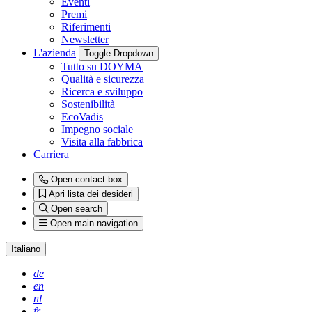
Eventi
Premi
Riferimenti
Newsletter
L'azienda
Toggle Dropdown
Tutto su DOYMA
Qualità e sicurezza
Ricerca e sviluppo
Sostenibilità
EcoVadis
Impegno sociale
Visita alla fabbrica
Carriera
Open contact box
Apri lista dei desideri
Open search
Open main navigation
Italiano
de
en
nl
fr