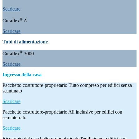
Scaricare
®
Curaflex
A
Scaricare
Tubi di alimentazione
®
Curaflex
3000
Scaricare
Ingresso della casa
Pacchetto costruttore-proprietario Tutto compreso per edifici senza
scantinato
Scaricare
Pacchetto costruttore-proprietario All inclusive per edifici con
seminterrato
Scaricare
Risparmio del pacchetto proprietario dell'edificio per edifici con