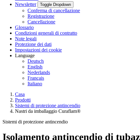
Newsletter
Toggle Dropdown
Conferma di cancellazione
Registrazione
Cancellazione
Glossario
Condizioni generali di contratto
Note legali
Protezione dei dati
Impostazioni dei cookie
Language
Deutsch
English
Nederlands
Français
Italiano
Casa
Prodotti
Sistemi di protezione antincendio
Nastri da imballaggio Curaflam®
Sistemi di protezione antincendio
Isolamento antincendio di tubaz