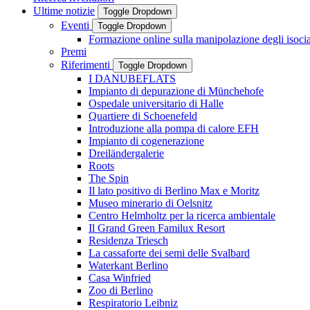
Ultime notizie
Toggle Dropdown
Eventi
Toggle Dropdown
Formazione online sulla manipolazione degli isocia
Premi
Riferimenti
Toggle Dropdown
I DANUBEFLATS
Impianto di depurazione di Münchehofe
Ospedale universitario di Halle
Quartiere di Schoenefeld
Introduzione alla pompa di calore EFH
Impianto di cogenerazione
Dreiländergalerie
Roots
The Spin
Il lato positivo di Berlino Max e Moritz
Museo minerario di Oelsnitz
Centro Helmholtz per la ricerca ambientale
Il Grand Green Familux Resort
Residenza Triesch
La cassaforte dei semi delle Svalbard
Waterkant Berlino
Casa Winfried
Zoo di Berlino
Respiratorio Leibniz