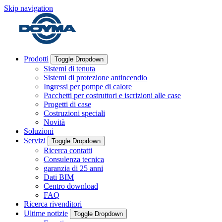
Skip navigation
Prodotti
Toggle Dropdown
Sistemi di tenuta
Sistemi di protezione antincendio
Ingressi per pompe di calore
Pacchetti per costruttori e iscrizioni alle case
Progetti di case
Costruzioni speciali
Novità
Soluzioni
Servizi
Toggle Dropdown
Ricerca contatti
Consulenza tecnica
garanzia di 25 anni
Dati BIM
Centro download
FAQ
Ricerca rivenditori
Ultime notizie
Toggle Dropdown