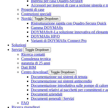
Ingressi per casa Quadro-Secura®
Accessori per ingressi di case a sezione singola e m
Progetti di case
Costruzioni speciali
Novità
Toggle Dropdown
Ristrutturazione rapida con Quadro-Secura Quick
Gamma DOYMAfix
DOYMAfix®-La soluzione innovativa ed elegant
DOYMAfix HP/O
Varianti di DOYMAfix Connect Pro
Soluzioni
Servizi
Toggle Dropdown
Ricerca contatti
Consulenza tecnica
garanzia di 25 anni
Dati BIM
Centro download
Toggle Dropdown
Documentazione sui sistemi di tenuta
Documentazione sui sistemi antincendio
Documentazione introduttiva sulle pompe di calor
Documenti relativi ai pacchetti per committenti e a
Documenti aziendali
Documenti generali | Servizi
FAQ
Ricerca rivenditori