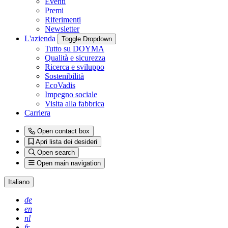
Eventi
Premi
Riferimenti
Newsletter
L'azienda
Toggle Dropdown
Tutto su DOYMA
Qualità e sicurezza
Ricerca e sviluppo
Sostenibilità
EcoVadis
Impegno sociale
Visita alla fabbrica
Carriera
Open contact box
Apri lista dei desideri
Open search
Open main navigation
Italiano
de
en
nl
fr