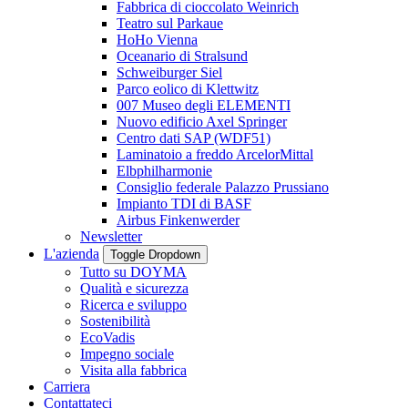
Fabbrica di cioccolato Weinrich
Teatro sul Parkaue
HoHo Vienna
Oceanario di Stralsund
Schweiburger Siel
Parco eolico di Klettwitz
007 Museo degli ELEMENTI
Nuovo edificio Axel Springer
Centro dati SAP (WDF51)
Laminatoio a freddo ArcelorMittal
Elbphilharmonie
Consiglio federale Palazzo Prussiano
Impianto TDI di BASF
Airbus Finkenwerder
Newsletter
L'azienda
Toggle Dropdown
Tutto su DOYMA
Qualità e sicurezza
Ricerca e sviluppo
Sostenibilità
EcoVadis
Impegno sociale
Visita alla fabbrica
Carriera
Contattateci