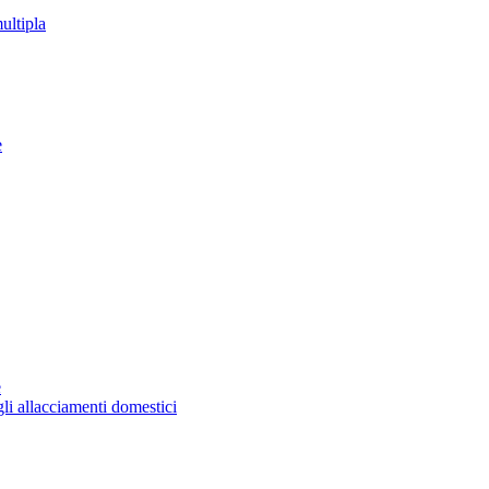
ultipla
e
e
gli allacciamenti domestici